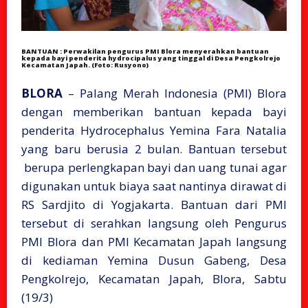
BANTUAN : Perwakilan pengurus PMI Blora menyerahkan bantuan
kepada bayi penderita hydrocipalus yang tinggal di Desa Pengkolrejo
Kecamatan Japah. (Foto: Rusyono)
BLORA
– Palang Merah Indonesia (PMI) Blora
dengan memberikan bantuan kepada bayi
penderita Hydrocephalus Yemina Fara Natalia
yang baru berusia 2 bulan. Bantuan tersebut
berupa perlengkapan bayi dan uang tunai agar
digunakan untuk biaya saat nantinya dirawat di
RS Sardjito di Yogjakarta. Bantuan dari PMI
tersebut di serahkan langsung oleh Pengurus
PMI Blora dan PMI Kecamatan Japah langsung
di kediaman Yemina Dusun Gabeng, Desa
Pengkolrejo, Kecamatan Japah, Blora, Sabtu
(19/3)