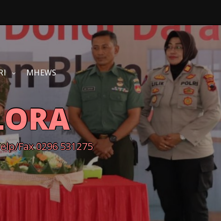
RI
MHEWS
LORA
Telp/Fax 0296 531275