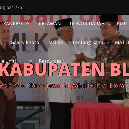
96) 531275
YANKESSOS
RELAWAN
DONOR DARAH
PMR
A
Galery Photo
MITRA
Tentang Kami
MATE
 KABUPATEN B
e Unit)
Resources 1
sia Kab. Blora – Jawa Tengah Jl GOR I/1 Blora 