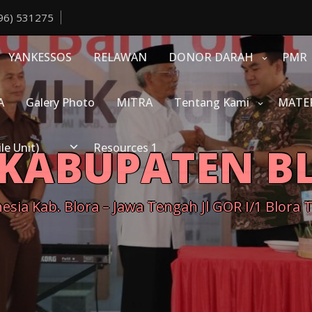
96) 531275
YANKESSOS
RELAWAN
DONOR DARAH
PMR
A
Galery Photo
MITRA
Tentang Kami
MATE
 KABUPATEN B
e Unit)
Resources 1
sia Kab. Blora – Jawa Tengah Jl GOR I/1 Blora 