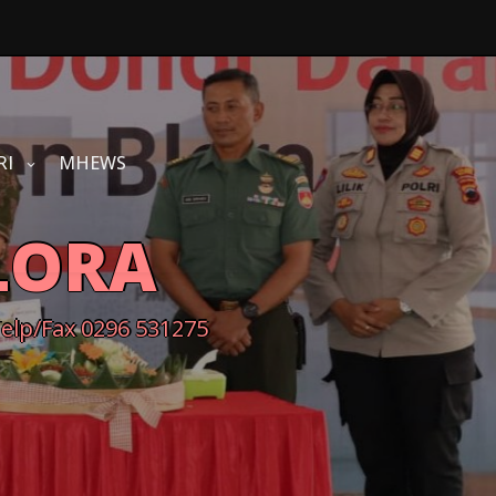
RI
MHEWS
LORA
Telp/Fax 0296 531275