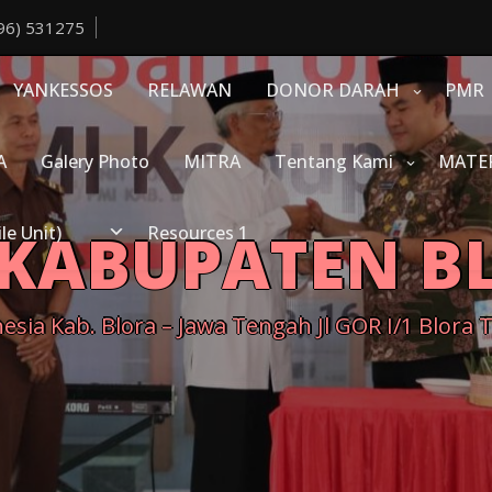
96) 531275
YANKESSOS
RELAWAN
DONOR DARAH
PMR
A
Galery Photo
MITRA
Tentang Kami
MATE
 KABUPATEN B
e Unit)
Resources 1
sia Kab. Blora – Jawa Tengah Jl GOR I/1 Blora 