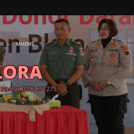
RI
MHEWS
LORA
Telp/Fax 0296 531275