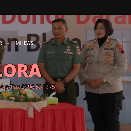
RI
MHEWS
LORA
Telp/Fax 0296 531275