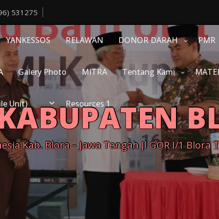
96) 531275
YANKESSOS
RELAWAN
DONOR DARAH
PMR
A
Galery Photo
MITRA
Tentang Kami
MATE
 KABUPATEN B
e Unit)
Resources 1
sia Kab. Blora – Jawa Tengah Jl GOR I/1 Blora 