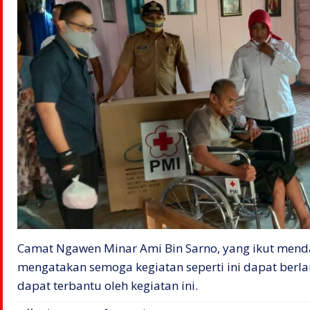
Camat Ngawen Minar Ami Bin Sarno, yang ikut men
mengatakan semoga kegiatan seperti ini dapat berla
dapat terbantu oleh kegiatan ini.