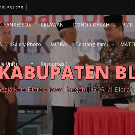
96) 531275
YANKESSOS
RELAWAN
DONOR DARAH
PMR
A
Galery Photo
MITRA
Tentang Kami
MATE
 KABUPATEN B
e Unit)
Resources 1
sia Kab. Blora – Jawa Tengah Jl GOR I/1 Blora 