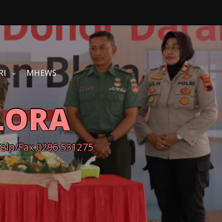
RI
MHEWS
LORA
Telp/Fax 0296 531275